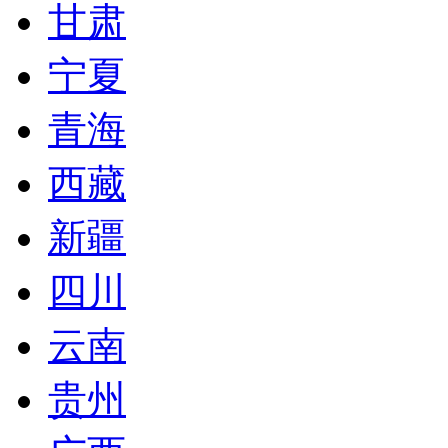
甘肃
宁夏
青海
西藏
新疆
四川
云南
贵州