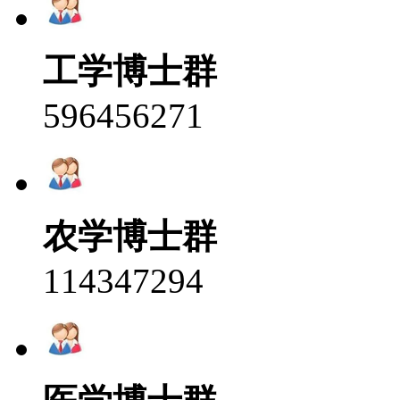
工学博士群
596456271
农学博士群
114347294