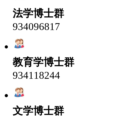
法学博士群
934096817
教育学博士群
934118244
文学博士群