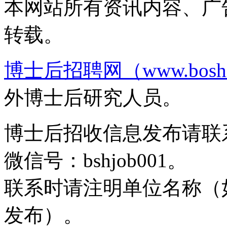
本网站所有资讯内容、广
转载。
博士后招聘网（www.boshih
外博士后研究人员。
博士后招收信息发布请联系邮箱b
微信号：bshjob001。
联系时请注明单位名称（
发布）。