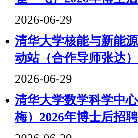
2026-06-29
清华大学核能与新能源
动站（合作导师张达）2
2026-06-29
清华大学数学科学中心
梅）2026年博士后招聘