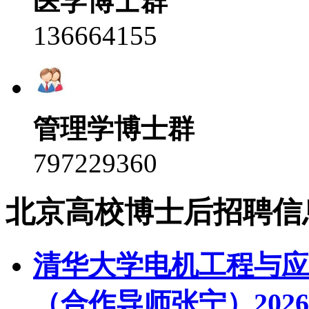
医学博士群
136664155
管理学博士群
797229360
北京高校博士后招聘信
清华大学电机工程与应
（合作导师张宁）202