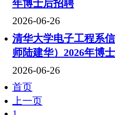
年博士后招聘
2026-06-26
清华大学电子工程系信
师陆建华）2026年博
2026-06-26
首页
上一页
1