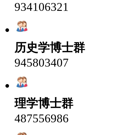
934106321
历史学博士群
945803407
理学博士群
487556986