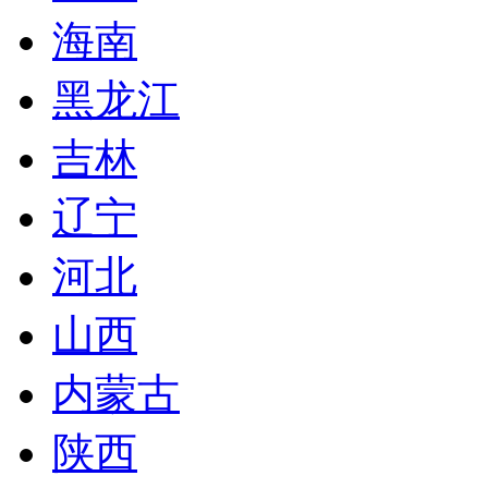
海南
黑龙江
吉林
辽宁
河北
山西
内蒙古
陕西