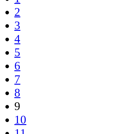
2
3
4
5
6
7
8
9
10
11