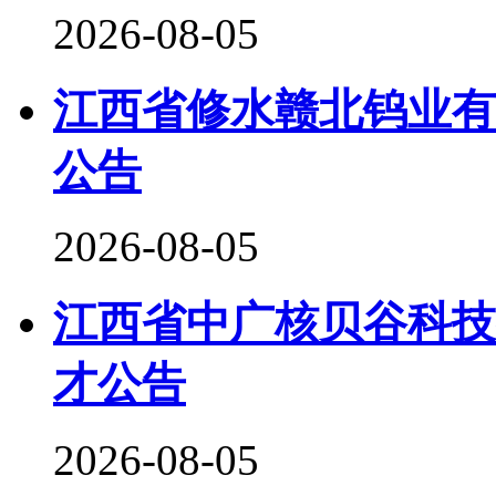
2026-08-05
江西省修水赣北钨业有
公告
2026-08-05
江西省中广核贝谷科技
才公告
2026-08-05