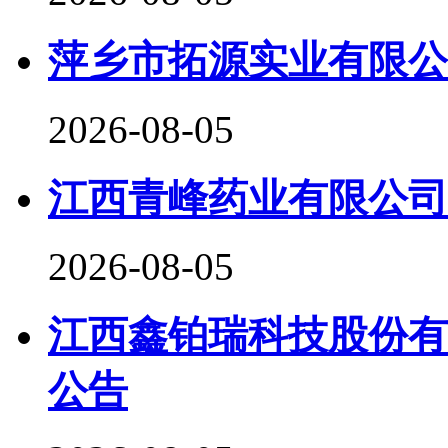
萍乡市拓源实业有限公
2026-08-05
江西青峰药业有限公司
2026-08-05
江西鑫铂瑞科技股份有
公告