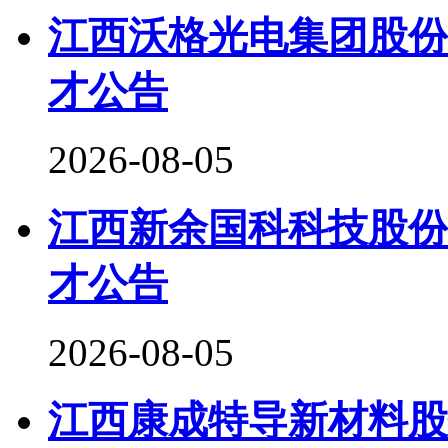
江西沃格光电集团股份
才公告
2026-08-05
江西新余国科科技股份
才公告
2026-08-05
江西康成特导新材料股