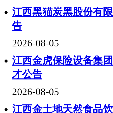
江西黑猫炭黑股份有限
告
2026-08-05
江西金虎保险设备集团
才公告
2026-08-05
江西金土地天然食品饮