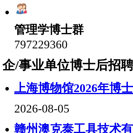
管理学博士群
797229360
企/事业单位博士后招
上海博物馆2026年博
2026-08-05
赣州澳克泰工具技术有