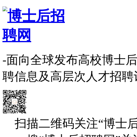
-面向全球发布高校博士
聘信息及高层次人才招聘
扫描二维码关注“博士