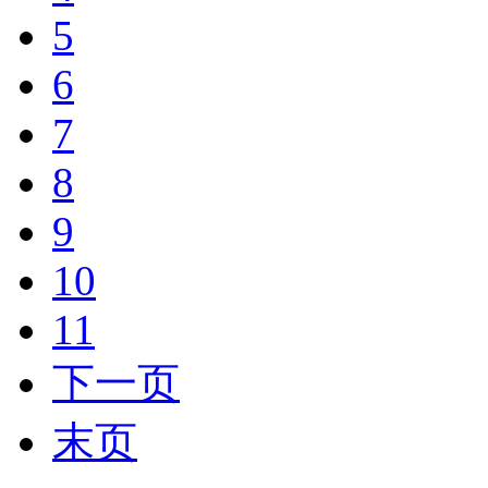
5
6
7
8
9
10
11
下一页
末页