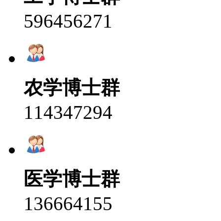
596456271
农学博士群
114347294
医学博士群
136664155