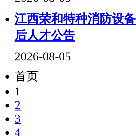
江西荣和特种消防设备
后人才公告
2026-08-05
首页
1
2
3
4