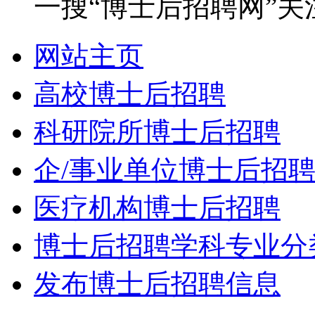
一搜“博士后招聘网”关
网站主页
高校博士后招聘
科研院所博士后招聘
企/事业单位博士后招
医疗机构博士后招聘
博士后招聘学科专业分
发布博士后招聘信息