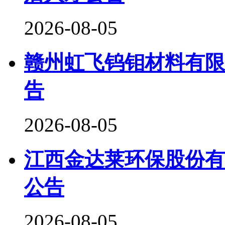
2026-08-05
赣州虹飞钨钼材料有限
告
2026-08-05
江西金达莱环保股份有
公告
2026-08-05