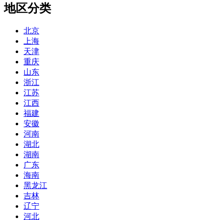
地区分类
北京
上海
天津
重庆
山东
浙江
江苏
江西
福建
安徽
河南
湖北
湖南
广东
海南
黑龙江
吉林
辽宁
河北