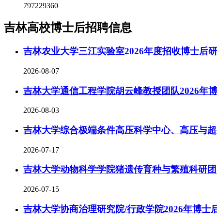
797229360
吉林高校博士后招聘信息
吉林农业大学三江实验室2026年度招收博士后
2026-08-07
吉林大学通信工程学院胡云峰教授团队2026年
2026-08-03
吉林大学综合极端条件高压科学中心、高压与超
2026-07-17
吉林大学动物科学学院猪遗传育种与繁殖科研团队
2026-07-15
吉林大学协商治理研究院/行政学院2026年博士