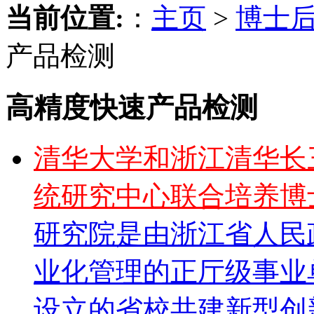
当前位置:
：
主页
>
博士
产品检测
高精度快速产品检测
清华大学和浙江清华长三
统研究中心联合培养博
研究院是由浙江省人民
业化管理的正厅级事业
设立的省校共建新型创新