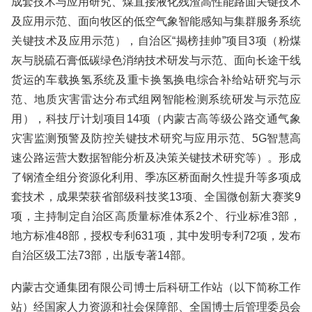
成套技术与应用研究、煤直接液化残渣高性能路面关键技术
及应用示范、面向牧区的低空气象智能感知与集群服务系统
关键技术及应用示范），自治区“揭榜挂帅”项目3项（粉煤
灰与脱硫石膏低碳绿色消纳技术研发与示范、面向长途干线
货运的车载换氢系统及重卡换氢换电综合补给站研究与示
范、地质灾害雷达分布式组网智能检测系统研发与示范应
用），科技厅计划项目14项（内蒙古高等级公路交通气象
灾害监测预警及防控关键技术研究与应用示范、5G智慧高
速公路运营大数据智能分析及决策关键技术研究等）。形成
了钢渣全组分资源化利用、季冻区桥面耐久性提升等多项成
套技术，成果荣获省部级科技奖13项、全国微创新大赛奖9
项，主持制定自治区高质量标准体系2个、行业标准3部，
地方标准48部，授权专利631项，其中发明专利72项，发布
自治区级工法73部，出版专著14部。
内蒙古交通集团有限公司博士后科研工作站（以下简称工作
站）经国家人力资源和社会保障部、全国博士后管理委员会