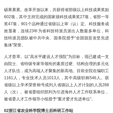
硕果累累。改革开放以来，共获得省部级以上科技成果奖励
602项，其中主持完成的国家级科技成果奖27项，省部一等
奖47项，901个品种通过省级以上审（认）定。科技服务成
效显著，连续23年为省科技特派员派出人数最多单位，科
技特派员团队被中共中央、国务院授予“全国脱贫攻坚先进
集体”荣誉。
人才荟萃。以“高水平建设人才强院”为目标，现已建成一支
由院士、省特级专家等领衔的素质过硬、结构合理的多元化
人才队伍，成为高端人才聚集的新高地。目前全院在编职工
1161人，专业技术人员1013人，其中高级职称546人。获
省级以上学术荣誉称号或列入省级以上人才计划的人员288
人（次）。被省委组织部列为引进海外人才工作联系单位，
被省委人才工作领导小组授予“重才爱才先进单位”。
02浙江省农业科学院博士后科研工作站