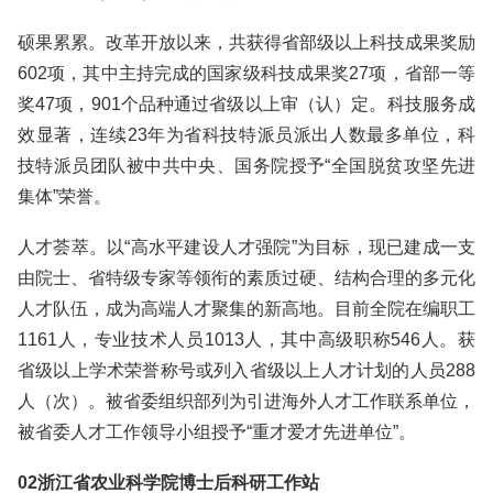
硕果累累。改革开放以来，共获得省部级以上科技成果奖励
602项，其中主持完成的国家级科技成果奖27项，省部一等
奖47项，901个品种通过省级以上审（认）定。科技服务成
效显著，连续23年为省科技特派员派出人数最多单位，科
技特派员团队被中共中央、国务院授予“全国脱贫攻坚先进
集体”荣誉。
人才荟萃。以“高水平建设人才强院”为目标，现已建成一支
由院士、省特级专家等领衔的素质过硬、结构合理的多元化
人才队伍，成为高端人才聚集的新高地。目前全院在编职工
1161人，专业技术人员1013人，其中高级职称546人。获
省级以上学术荣誉称号或列入省级以上人才计划的人员288
人（次）。被省委组织部列为引进海外人才工作联系单位，
被省委人才工作领导小组授予“重才爱才先进单位”。
02浙江省农业科学院博士后科研工作站