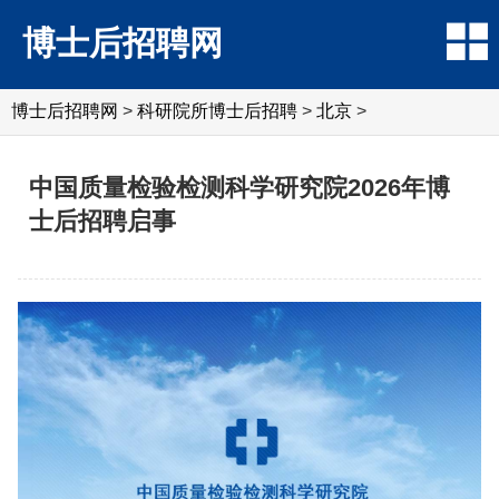
博士后招聘网
博士后招聘网
>
科研院所博士后招聘
>
北京
>
中国质量检验检测科学研究院2026年博
士后招聘启事