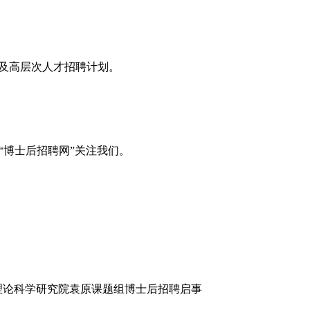
息及高层次人才招聘计划。
“博士后招聘网”关注我们。
理论科学研究院袁原课题组博士后招聘启事