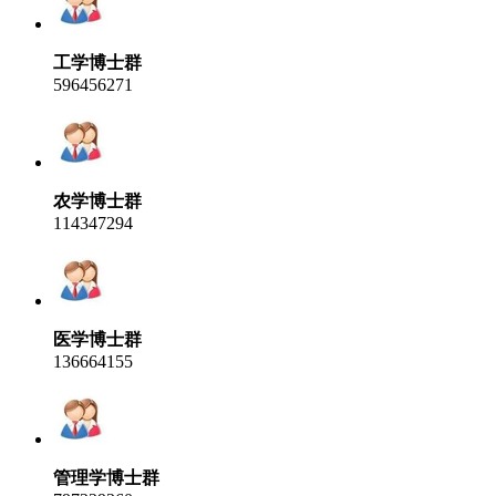
工学博士群
596456271
农学博士群
114347294
医学博士群
136664155
管理学博士群