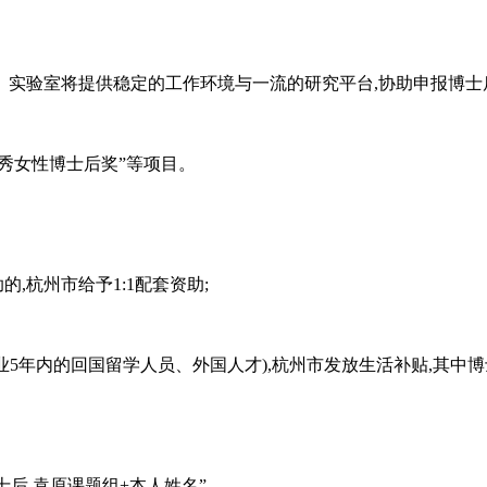
。实验室将提供稳定的工作环境与一流的研究平台,协助申报博士
优秀女性博士后奖”等项目。
,杭州市给予1:1配套资助;
5年内的回国留学人员、外国人才),杭州市发放生活补贴,其中博士
士后,袁原课题组+本人姓名”。