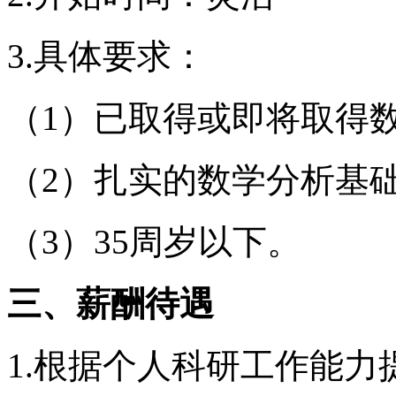
3.具体要求：
（1）已取得或即将取得
（2）扎实的数学分析基
（3）35周岁以下。
三、薪酬待遇
1.根据个人科研工作能