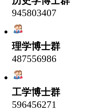
历史学博士群
945803407
理学博士群
487556986
工学博士群
596456271