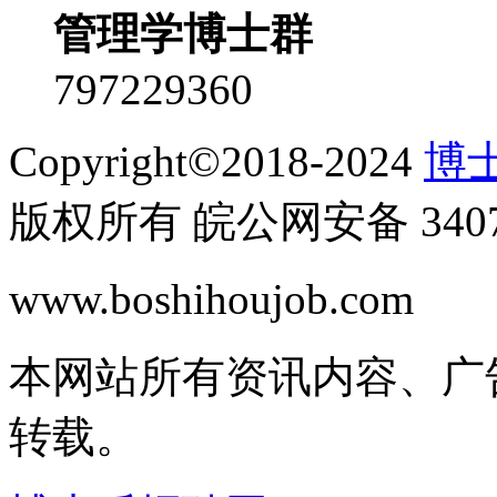
管理学博士群
797229360
Copyright©2018-2024
博士
版权所有 皖公网安备 34070
www.boshihoujob.com
皖I
本网站所有资讯内容、广
转载。