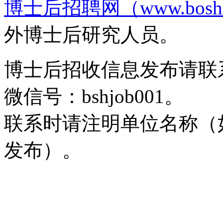
博士后招聘网（www.boshih
外博士后研究人员。
博士后招收信息发布请联系邮箱b
微信号：bshjob001。
联系时请注明单位名称（
发布）。