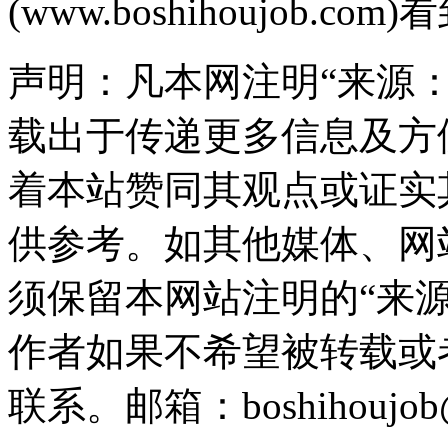
(www.boshihoujob.
声明：凡本网注明“来源：
载出于传递更多信息及方
着本站赞同其观点或证实
供参考。如其他媒体、网
须保留本网站注明的“来
作者如果不希望被转载或
联系。邮箱：boshihoujob