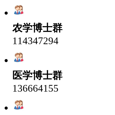
农学博士群
114347294
医学博士群
136664155