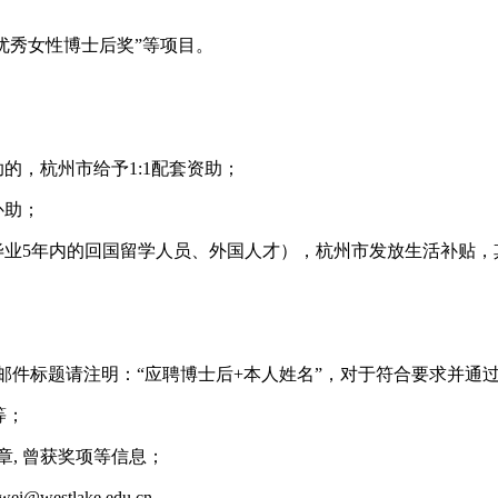
湖优秀女性博士后奖”等项目。
的，杭州市给予1:1配套资助；
补助；
毕业5年内的回国留学人员、外国人才），杭州市发放生活补贴，
ke.edu.cn，邮件标题请注明：“应聘博士后+本人姓名”，对于符
等；
章, 曾获奖项等信息；
stlake.edu.cn