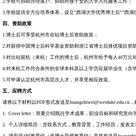
2.学校可协助办理落户、协助对接子女的入学入托服务工作；
3.学校提供全方位培养体系，设立“西湖大学优秀博士后”“西
四、资助政策
1.博士后可享受杭州市在站博士后资助政策；
2.对获得中国博士后科学基金资助和浙江省博士后择优项目资助
3.对出站留杭（来杭）工作的博士后，杭州市给予每人40万元
4.对来杭工作符合条件的全球本科及以上学历应届毕业生（含
5.可申请认定杭州市高层次人才，并享受相应政策。
五、应聘方式
请将以下材料以PDF形式发送至huangzhiwei@westla
1. Cover letter：简要介绍既往学术成果，职业目标和研究意向
2. 个人详细简历：含联系方式，教育背景，工作经历，发表文
3. 请安排3封推荐信（含博士导师推荐信）直接发送至huangzhiwei@we