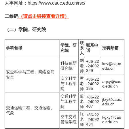
人事网址：https://www.cauc.edu.cn/rsc/
二维码
（请点击链接查看详情）
（二）学院、研究院
联
学院、研
联系电
学科领域
系
招聘邮箱
究院
话
人
刘
+86-22
科技创新
kcy@cauc.
老
-24092
研究院
edu.cn
329
师
安全科学与工程、网络空间
安全
安全科学
尹
+86-22
aqxy@cau
与工程学
老
-24092
c.edu.cn
135
院
师
交通科学
董
+86-22
jtxy@cauc.
与工程学
老
-24092
edu.cn
407
院
师
交通运输工程、交通运输、
气象
张
+86-22
空中交通
kgxy@cau
老
-24092
管理学院
c.edu.cn
434
师