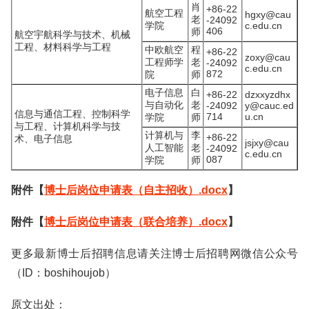
肖
+86-22
航空工程
hgxy@cau
老
-24092
学院
c.edu.cn
406
师
航空宇航科学与技术、机械
工程、材料科学与工程
中欧航空
程
+86-22
zoxy@cau
工程师学
老
-24092
c.edu.cn
872
院
师
电子信息
白
+86-22
dzxxyzdhx
与自动化
老
-24092
y@cauc.ed
信息与通信工程、控制科学
714
u.cn
学院
师
与工程、计算机科学与技
计算机与
李
+86-22
术、电子信息
jsjxy@cau
人工智能
老
-24092
c.edu.cn
087
学院
师
附件【
博士后岗位申请表（自主招收）.docx
】
附件【
博士后岗位申请表（联合培养）.docx
】
更多最新博士后招聘信息请关注博士后招聘网微信公众号
（ID：boshihoujob）
原文出处：