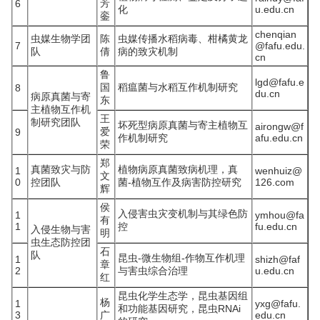
芳
6
化
u.edu.cn
銮
chenqian
虫媒生物学团
陈
虫媒传播水稻病毒、柑橘黄龙
7
@fafu.edu.
队
倩
病的致灾机制
cn
鲁
lgd@fafu.e
国
稻瘟菌与水稻互作机制研究
8
du.cn
病原真菌与寄
东
主植物互作机
王
制研究团队
坏死型病原真菌与寄主植物互
airongw@f
爱
9
作机制研究
afu.edu.cn
荣
郑
真菌致灾与防
植物病原真菌致病机理，真
1
wenhuiz@
文
0
控团队
菌-植物互作及病害防控研究
126.com
辉
侯
入侵害虫灾变机制与其绿色防
1
ymhou@fa
有
1
控
fu.edu.cn
入侵生物与害
明
虫生态防控团
石
队
昆虫-微生物组-作物互作机理
1
shizh@faf
章
2
与害虫综合治理
u.edu.cn
红
昆虫化学生态学，昆虫基因组
杨
1
yxg@fafu.
和功能基因研究，昆虫RNAi
3
广
edu.cn