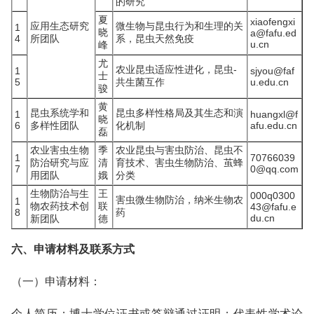
的研究
夏
xiaofengxi
应用生态研究
微生物与昆虫行为和生理的关
1
晓
a@fafu.ed
4
所团队
系，昆虫天然免疫
u.cn
峰
尤
农业昆虫适应性进化，昆虫-
1
sjyou@faf
士
5
共生菌互作
u.edu.cn
骏
黄
昆虫系统学和
昆虫多样性格局及其生态和演
1
huangxl@f
晓
6
多样性团队
化机制
afu.edu.cn
磊
农业害虫生物
季
农业昆虫与害虫防治、昆虫不
1
70766039
防治研究与应
清
育技术、害虫生物防治、茧蜂
7
0@qq.com
用团队
娥
分类
生物防治与生
王
000q0300
害虫微生物防治，纳米生物农
1
物农药技术创
联
43@fafu.e
8
药
du.cn
新团队
德
六、申请材料及联系方式
（一）申请材料：
个人简历；博士学位证书或答辩通过证明；代表性学术论