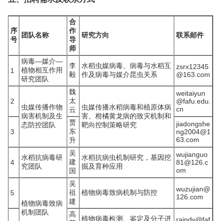
合
序
作
团队名称
研究方向
联系邮件
号
导
师
病毒—媒介—
李
水稻虫媒病毒、病毒与水稻互
zsrx12345
植物相互作用
1
毅
作及病毒与媒介昆虫关系
@163.com
研究团队
魏
weitaiyun
太
2
@fafu.edu.
虫媒传播作物
虫媒传播水稻病毒和植原体病
cn
云
病害机制及生
害、柑橘黄龙病的致灾机制和
贾
jiadongshe
态防控团队
靶向控制策略研究
东
3
ng2004@1
63.com
升
吴
wujianguo
水稻抗病毒研
水稻抗病虫机制研究，基因挖
建
4
81@126.c
究团队
掘及育种应用
om
国
吴
wuzujian@
祖
植物病毒致病机制与防控
5
126.com
建
植物病毒致病
机制团队
高
植物病毒检测、鉴定及分子进
raindy@faf