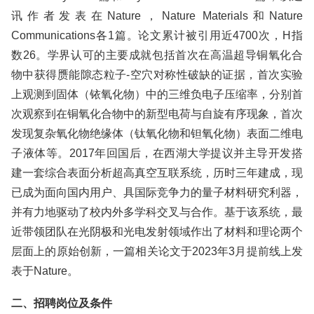
讯作者发表在Nature，Nature Materials和Nature
Communications各1篇。论文累计被引用近4700次，H指
数26。学界认可的主要成就包括首次在高温超导铜氧化合
物中获得赝能隙态粒子-空穴对称性破缺的证据，首次实验
上观测到固体（铱氧化物）中的三维负电子压缩率，分别首
次观察到在铜氧化合物中的新型电荷与自旋有序现象，首次
发现复杂氧化物绝缘体（钛氧化物和钽氧化物）表面二维电
子液体等。2017年回国后，在西湖大学提议并主导开发搭
建一套综合表面分析超高真空互联系统，历时三年建成，现
已成为面向国内用户、具国际竞争力的量子材料研究利器，
并有力地驱动了校内外多学科交叉与合作。基于该系统，最
近带领团队在光阴极和光电发射领域作出了材料和理论两个
层面上的原始创新，一篇相关论文于2023年3月提前线上发
表于Nature。
二、招聘岗位及条件