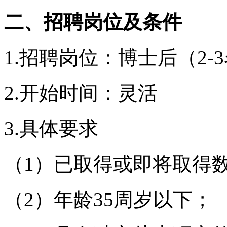
二、招聘岗位及条件
1.招聘岗位：博士后（2-
2.开始时间：灵活
3.具体要求
（1）已取得或即将取得
（2）年龄35周岁以下；