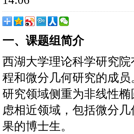
一、课题组简介
西湖大学理论科学研究院
程和微分几何研究的成员
研究领域侧重为非线性椭
虑相近领域，包括微分几
果的博士生。