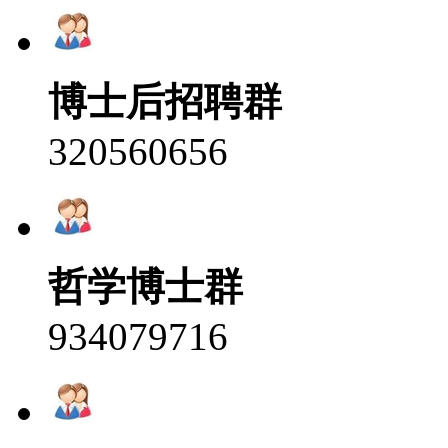
博士后招聘群
320560656
哲学博士群
934079716