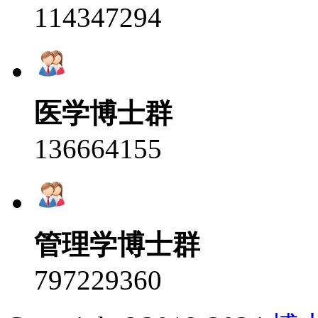
114347294
医学博士群
136664155
管理学博士群
797229360