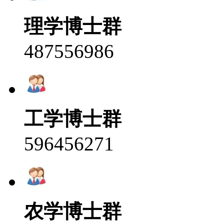
理学博士群
487556986
工学博士群
596456271
农学博士群